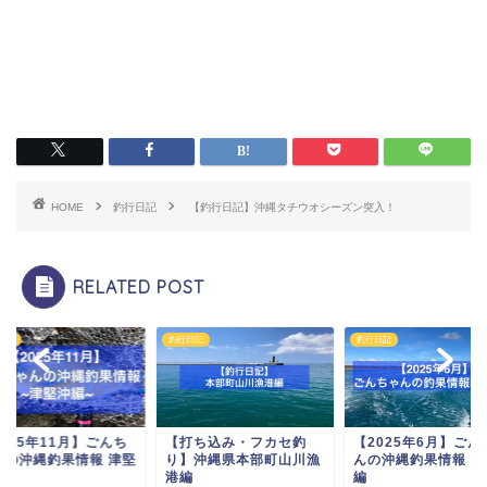
HOME
釣行日記
【釣行日記】沖縄タチウオシーズン突入！
RELATED POST
日記
釣行日記
釣行日記
025年11月】ごんち
【打ち込み・フカセ釣
【2025年6月】ごん
んの沖縄釣果情報 津堅
り】沖縄県本部町山川漁
んの沖縄釣果情報 津
編
港編
編